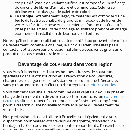
est plus délicate. Son variant artificiel est composé d'un mélange
de ciment, de fibres d'armature et de minéraux. Celui-ci se
décline en une plus grande palette de coloris.
Le
shingle
: extrêmement léger, ce matériau est composé d'une
feuile de feutre asphalté, de granulés minéraux et de fibres de
verre. Sa facilité de pose et d'entretien en font un matériau très
prisé par les amateurs de bricolage souhaitant prendre en charge
eux-mêmes l'installation de leur nouvelle toiture.
Notez qu'il existe une multitude d'autres matériaux pouvant faire office
de revêtement, comme le chaume, le zinc ou l'acier. N'hésitez pas à
contacter votre couvreur professionnel afin de vous renseigner sur le
produit qui vous conviendra le mieux.
Davantage de couvreurs dans votre région
Vous êtes à la recherche d'autres bonnes adresses de couvreurs
spécialisés dans la construction et la rénovation de couvertures,
charpentes et zinguerie et situés dans votre commune ? Découvrez
sans plus attendre notre sélection d’entreprise de
toiture à Ixelles
.
Vous habitez dans une autre commune de la capitale ? Pour la prise en
charge de la rénovation de votre couverture, contactez un
couvreur à
Bruxelles
afin de trouver facilement des professionnels compétents
pour la création d'une nouvelle toiture et la pose du revêtement de
votre choix.
Nos professionnels de la toiture à Bruxelles sont également à votre
disposition pour réaliser vos travaux de charpente, d'isolation, de
bardage, etc. Ces couvreurs expérimentés répondront à l’ensemble de
vos questions et vous conseilleront au mieux quant à choix des