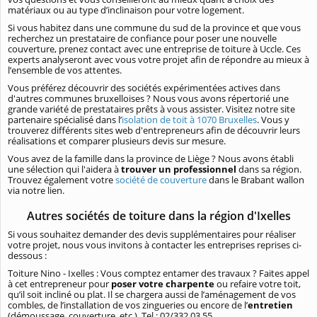
matériaux ou au type d’inclinaison pour votre logement.
Si vous habitez dans une commune du sud de la province et que vous
recherchez un prestataire de confiance pour poser une nouvelle
couverture, prenez contact avec une entreprise de toiture à Uccle. Ces
experts analyseront avec vous votre projet afin de répondre au mieux à
l’ensemble de vos attentes.
Vous préférez découvrir des sociétés expérimentées actives dans
d'autres communes bruxelloises ? Nous vous avons répertorié une
grande variété de prestataires prêts à vous assister. Visitez notre site
partenaire spécialisé dans l’
isolation de toit à 1070 Bruxelles
. Vous y
trouverez différents sites web d'entrepreneurs afin de découvrir leurs
réalisations et comparer plusieurs devis sur mesure.
Vous avez de la famille dans la province de Liège ? Nous avons établi
une sélection qui l'aidera à
trouver un professionnel
dans sa région.
Trouvez également votre
société de couverture
dans le Brabant wallon
via notre lien.
Autres sociétés de toiture dans la région d'Ixelles
Si vous souhaitez demander des devis supplémentaires pour réaliser
votre projet, nous vous invitons à contacter les entreprises reprises ci-
dessous :
Toiture Nino - Ixelles : Vous comptez entamer des travaux ? Faites appel
à cet entrepreneur pour
poser votre charpente
ou refaire votre toit,
qu’il soit incliné ou plat. Il se chargera aussi de l’aménagement de vos
combles, de l’installation de vos zingueries ou encore de l’
entretien
(démoussage, couverture, etc.). Tel : 02/332 03 55.