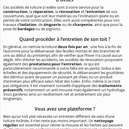
Ces sociétés de toiture à Ixelles sont à votre service pour la
construction
, la
réparation
, la
rénovation
et l’
entretien
de vos
couvertures, quel que soit leur matériau ou l'inclinaison (plate ou en
pente) de votre construction. Elles sont aussi compétentes pour vos
travaux d’
isolation
, de
zinguerie
ou de
charpente
, ainsi que pour la
pose de
bardages
ou de pignons.
Quand procéder à l’entretien de son toit ?
En général, on nettoie la toiture
deux fois par an
: une fois à la fin de
l’automne pour la débarrasser des feuilles mortes et des branches et
une au début du printemps afin de vérifier que l’hiver n’a causé aucun
dégât. Afin d’éviter les accidents, les sociétés de rénovation proposent
également des
prestations pour l’entretien
, ce qui est
particulièrement recommandé si votre faîte est en pente. Grâce à des
échelles et des équipements de sécurité, ils débarrassent les gouttières
des détritus avant de passer un puissant jet d’eau ou un produit
d’entretien plus efficace selon l’état des tuiles. Enfin, même si ce n’est
pas obligatoire, il est vivement conseillé d’appliquer des
traitements
préventifs
, notamment un anti-mousse mais également un hydrofuge.
Vous garderez ainsi un revêtement net et entièrement sûr plus
longtemps.
Vous avez une plateforme ?
Bien qu’un toit plat nécessite un entretien différent de celui d’une
toiture inclinée, il n’en reste pas moins important. Un
nettoyage
régulier
est essentiel pour retirer la mousse et les herbes qui peuvent