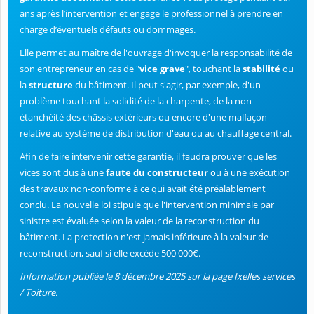
ans après l’intervention et engage le professionnel à prendre en
charge d’éventuels défauts ou dommages.
Elle permet au maître de l'ouvrage d'invoquer la responsabilité de
son entrepreneur en cas de "
vice grave
", touchant la
stabilité
ou
la
structure
du bâtiment. Il peut s'agir, par exemple, d'un
problème touchant la solidité de la charpente, de la non-
étanchéité des châssis extérieurs ou encore d'une malfaçon
relative au système de distribution d'eau ou au chauffage central.
Afin de faire intervenir cette garantie, il faudra prouver que les
vices sont dus à une
faute du constructeur
ou à une exécution
des travaux non-conforme à ce qui avait été préalablement
conclu. La nouvelle loi stipule que l'intervention minimale par
sinistre est évaluée selon la valeur de la reconstruction du
bâtiment. La protection n'est jamais inférieure à la valeur de
reconstruction, sauf si elle excède 500 000€.
Information publiée le 8 décembre 2025 sur la page Ixelles services
/ Toiture.