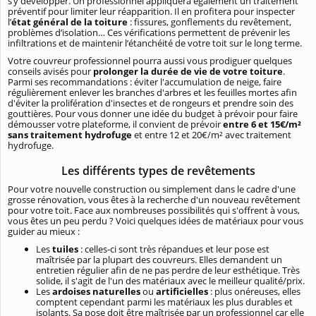
s’y développer. Un professionnel appliquera également un traitement
préventif pour limiter leur réapparition. Il en profitera pour inspecter
l’
état général de la toiture
: fissures, gonflements du revêtement,
problèmes d’isolation… Ces vérifications permettent de prévenir les
infiltrations et de maintenir l’étanchéité de votre toit sur le long terme.
Votre couvreur professionnel pourra aussi vous prodiguer quelques
conseils avisés pour
prolonger la durée de vie de votre toiture
.
Parmi ses recommandations : éviter l'accumulation de neige, faire
régulièrement enlever les branches d'arbres et les feuilles mortes afin
d'éviter la prolifération d'insectes et de rongeurs et prendre soin des
gouttières. Pour vous donner une idée du budget à prévoir pour faire
démousser votre plateforme, il convient de prévoir
entre 6 et 15€/m²
sans traitement hydrofuge
et entre 12 et 20€/m² avec traitement
hydrofuge.
Les différents types de revêtements
Pour votre nouvelle construction ou simplement dans le cadre d'une
grosse rénovation, vous êtes à la recherche d'un nouveau revêtement
pour votre toit. Face aux nombreuses possibilités qui s'offrent à vous,
vous êtes un peu perdu ? Voici quelques idées de matériaux pour vous
guider au mieux :
Les
tuiles
: celles-ci sont très répandues et leur pose est
maîtrisée par la plupart des couvreurs. Elles demandent un
entretien régulier afin de ne pas perdre de leur esthétique. Très
solide, il s'agit de l'un des matériaux avec le meilleur qualité/prix.
Les
ardoises naturelles
ou
artificielles
: plus onéreuses, elles
comptent cependant parmi les matériaux les plus durables et
isolants. Sa pose doit être maîtrisée par un professionnel car elle