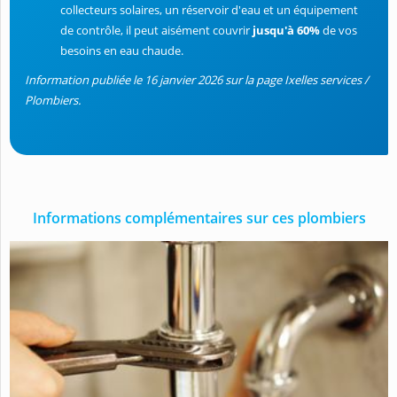
collecteurs solaires, un réservoir d'eau et un équipement
de contrôle, il peut aisément couvrir
jusqu'à 60%
de vos
besoins en eau chaude.
Information publiée le 16 janvier 2026 sur la page Ixelles services /
Plombiers.
Informations complémentaires sur ces plombiers