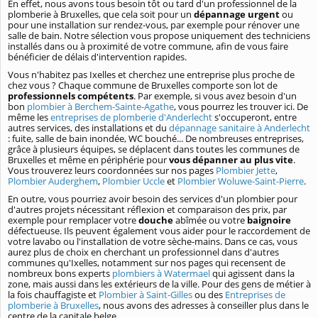
En effet, nous avons tous besoin tôt ou tard d'un professionnel de la
plomberie à Bruxelles, que cela soit pour un
dépannage urgent
ou
pour une installation sur rendez-vous, par exemple pour rénover une
salle de bain. Notre sélection vous propose uniquement des techniciens
installés dans ou à proximité de votre commune, afin de vous faire
bénéficier de délais d'intervention rapides.
Vous n'habitez pas Ixelles et cherchez une entreprise plus proche de
chez vous ? Chaque commune de Bruxelles comporte son lot de
professionnels compétents
. Par exemple, si vous avez besoin d'un
bon
plombier à Berchem-Sainte-Agathe
, vous pourrez les trouver ici. De
même les
entreprises de plomberie d'Anderlecht
s'occuperont, entre
autres services, des installations et du
dépannage sanitaire à Anderlecht
: fuite, salle de bain inondée, WC bouché... De nombreuses entreprises,
grâce à plusieurs équipes, se déplacent dans toutes les communes de
Bruxelles et même en périphérie pour
vous dépanner au plus vite
.
Vous trouverez leurs coordonnées sur nos pages
Plombier Jette
,
Plombier Auderghem
,
Plombier Uccle
et
Plombier Woluwe-Saint-Pierre
.
En outre, vous pourriez avoir besoin des services d'un plombier pour
d'autres projets nécessitant réflexion et comparaison des prix, par
exemple pour remplacer votre
douche
abîmée ou votre
baignoire
défectueuse. Ils peuvent également vous aider pour le raccordement de
votre lavabo ou l'installation de votre sèche-mains. Dans ce cas, vous
aurez plus de choix en cherchant un professionnel dans d'autres
communes qu'Ixelles, notamment sur nos pages qui recensent de
nombreux bons experts
plombiers à Watermael
qui agissent dans la
zone, mais aussi dans les extérieurs de la ville. Pour des gens de métier à
la fois chauffagiste et
Plombier à Saint-Gilles
ou des
Entreprises de
plomberie à Bruxelles
, nous avons des adresses à conseiller plus dans le
centre de la capitale belge.