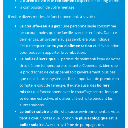
la
durée de vie
et le
rendement espéré
sur le long terme
la composition de votre ménage
Il existe divers modes de fonctionnement, à savoir :
Le chauffe-eau au gaz
: une personne seule consomme
beaucoup moins qu'une famille avec des enfants. Dans ce
dernier cas, un système au gaz semblera plus indiqué.
Celui-ci requiert un
tuyau d'alimentation
et d'évacuation
pour pouvoir supporter la combustion.
Le boiler électrique
: Il permet de maintenir l'eau de votre
circuit à une température constante. Cependant, bien que
le prix d'achat de cet appareil soit généralement plus bas
que celui d'autres systèmes, il est important de prendre en
compte le coût de l'énergie. Il existe aussi des
boilers
mixtes
qui fonctionnent avec le chauffage central lorsque
ce dernier est activé, et utilisent l'électricité pendant les
autres saisons.
Le boiler solaire
:enfin, si la cause environnementale vous
tient à coeur, notez que l'option
la plus écologique
est le
boiler solaire
. Avec un système de pompage, des