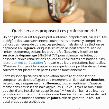
Quels services proposent ces professionnels ?
Un bon plombier est toujours prêt à intervenir rapidement, car les fuites
et dégâts des eaux surviennent souvent sans prévenir, y compris en
dehors des heures de bureau. Les professionnels de notre sélection se
déplacent
en urgence
lorsque la situation ne peut attendre, afin de
limiter les dommages dans les plus brefs délais. Ainsi, ils offrent un
service de dépannage
24h/24 et 7j/7 pour colmater les fuites, ou
désobstruer des canalisations bouchées, entre autres prestations. Ainsi,
raccordement et réparation
font partie de leurs prestations habituelles.
N'hésitez donc pas à faire appel à ces experts pour profiter de sanitaires
correctement placés et en parfait état de fonctionnement.
Certains sont spécialisés en rénovation sanitaire et disposent de
compétences de chauffagiste et d'entrepreneur. Ils installent
douches
,
baignoires
,
vasques
ou
chauffe-eaux
, tout en optimisant l’espace,
même dans des salles de bain atypiques. Que vous ayez besoin d'une
douche, d'une installation adaptée aux PMR ou d'un bain à bulles, nos
plombiers
sont là pour répondre à vos besoins. Ils prennent également
en charge les finitions comme les
joints
, afin de garantir un résultat
aussi pratique qu'esthétique.