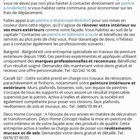
vous ne devez pas non plus hésiter à contacter directement un
peintre
à Anderlecht
si vous habitez cette commune, pour économiser sur les
frais de déplacement.
Faites appel à un
peintre à Watermael-Boitsfort
pour vos mises en
couleur dans cette région, qu'il s'agisse de
rénover votre intérieur ou
vos murs extérieurs
comme votre façade. Vous habitez au sud de la
capitale ? Contactez un
peintre en bâtiment à Uccle
et bénéficiez de ses
services au plus près de chez vous. Pour davantage de devis, n'hésitez
pas à contacter également les professionnels suivants :
Batigold :
Batigold
est une entreprise spécialisée en travaux de peinture
extérieure depuis 1990. Ces peintres expérimentés et appliqués utilisent
uniquement des
marques professionnelles et reconnues
. Bénéficiez
d'un résultat soigné. Demandez dès maintenant votre devis gratuit et
recevez une offre personnalisée. Tel : 02/242 16 08.
Cavalli 321 : Cette société prend en charge vos travaux de rénovation,
parachèvement et finitions, notamment votre
peinture intérieure et
extérieure
. Murs, plafonds, boiseries, sols, son équipe de peintres
s'occupe de tous les supports et vous assure un résultat impeccable,
supervisé par le patron. Active à Ixelles et alentours, la société est
également compétente pour poser vos cloisons, faux plafonds,
revêtemens de sols et muraux, etc. Tel : 0485/70 99 41.
Deco Home Concept : A l'écoute de vos envies en matière de décoration
et transformation,
Déco Home Concept
réalise la mise en peinture de
votre intérieur et de votre façade avec des produits de qualité. Cette
entreprise active à Ixelles se charge aussi de poser vos
revêtements
muraux et de sols
. Demandez votre devis gratuit et détaillé. Tel :
0476/37 60 05.