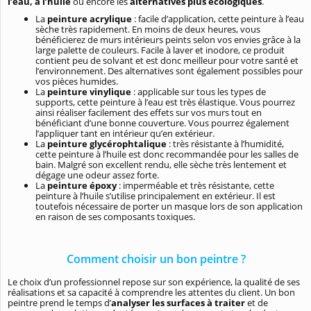
l’eau, à l’huile
ou encore les
alternatives plus écologiques
.
La
peinture acrylique
: facile d’application, cette peinture à l’eau
sèche très rapidement. En moins de deux heures, vous
bénéficierez de murs intérieurs peints selon vos envies grâce à la
large palette de couleurs. Facile à laver et inodore, ce produit
contient peu de solvant et est donc meilleur pour votre santé et
l’environnement. Des alternatives sont également possibles pour
vos pièces humides.
La
peinture vinylique
: applicable sur tous les types de
supports, cette peinture à l’eau est très élastique. Vous pourrez
ainsi réaliser facilement des effets sur vos murs tout en
bénéficiant d’une bonne couverture. Vous pourrez également
l’appliquer tant en intérieur qu’en extérieur.
La
peinture glycérophtalique
: très résistante à l’humidité,
cette peinture à l’huile est donc recommandée pour les salles de
bain. Malgré son excellent rendu, elle sèche très lentement et
dégage une odeur assez forte.
La
peinture époxy
: imperméable et très résistante, cette
peinture à l’huile s’utilise principalement en extérieur. Il est
toutefois nécessaire de porter un masque lors de son application
en raison de ses composants toxiques.
Comment choisir un bon peintre ?
Le choix d’un professionnel repose sur son expérience, la qualité de ses
réalisations et sa capacité à comprendre les attentes du client. Un bon
peintre prend le temps d’
analyser les surfaces à traiter
et de