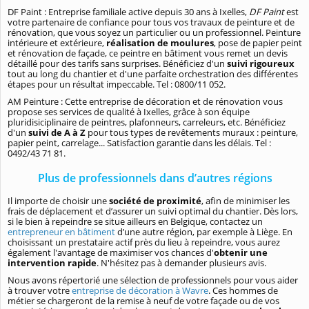
DF Paint : Entreprise familiale active depuis 30 ans à Ixelles,
DF Paint
est
votre partenaire de confiance pour tous vos travaux de peinture et de
rénovation, que vous soyez un particulier ou un professionnel. Peinture
intérieure et extérieure,
réalisation de moulures
, pose de papier peint
et rénovation de façade, ce peintre en bâtiment vous remet un devis
détaillé pour des tarifs sans surprises. Bénéficiez d'un
suivi rigoureux
tout au long du chantier et d'une parfaite orchestration des différentes
étapes pour un résultat impeccable. Tel : 0800/11 052.
AM Peinture : Cette entreprise de décoration et de rénovation vous
propose ses services de qualité à Ixelles, grâce à son équipe
pluridisiciplinaire de peintres, plafonneurs, carreleurs, etc. Bénéficiez
d'un
suivi de A à Z
pour tous types de revêtements muraux : peinture,
papier peint, carrelage... Satisfaction garantie dans les délais. Tel :
0492/43 71 81.
Plus de professionnels dans d’autres régions
Il importe de choisir une
société de proximité
, afin de minimiser les
frais de déplacement et d’assurer un suivi optimal du chantier. Dès lors,
si le bien à repeindre se situe ailleurs en Belgique, contactez un
entrepreneur en bâtiment
d’une autre région, par exemple à Liège. En
choisissant un prestataire actif près du lieu à repeindre, vous aurez
également l'avantage de maximiser vos chances d'
obtenir une
intervention rapide
. N'hésitez pas à demander plusieurs avis.
Nous avons répertorié une sélection de professionnels pour vous aider
à trouver votre
entreprise de décoration à Wavre
. Ces hommes de
métier se chargeront de la remise à neuf de votre façade ou de vos