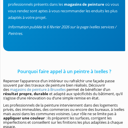
professionnels présents dans les
magasins de peinture
où vous
vous rendez sont aptes à vous recommander les enduits les plus
adaptés à votre projet.
Information publiée le 6 février 2026 sur la page Ixelles services /
Peintres.
Pourquoi faire appel à un peintre à Ixelles ?
Repenser l’apparence d’un intérieur ou rafraîchir une façade passe
souvent par des travaux de peinture bien réalisés. Découvrir
des
magasins de peinture à Bruxelles
permet de bénéficier d’un
résultat propre, durable
et adapté aux spécificités du bâtiment, qu’il
s’agisse d’une rénovation ou d’une simple remise en état.
Les professionnels de la peinture interviennent dans des logements
privés, des immeubles, des commerces ou encore des bureaux, à Ixelles
mais aussi dans les communes voisines. Leur rôle ne se limite pas à
appliquer une couleur
: ils préparent les surfaces, corrigent les
imperfections et conseillent sur les finitions les plus adaptées à chaque
espace.