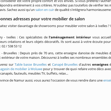
à considérer est votre propre confort et vos envies. Si vous préférez l'authent
répondra entièrement à vos critères. N'oubliez pas toutefois de vérifier les 
avis. Sachez aussi qu'un
salon en cuir
de qualité s'intègrera harmonieusement
bonnes adresses pour votre mobilier de salon
itez visiter davantage de showrooms pour meubler votre salon à Ixelles ? 
 - Ixelles : Ces spécialistes de
l'aménagement intérieur
vous accuei
leurs créations et leurs objets décoratifs. Ils sont aussi à votre écoute po
 : 02 / 538 53 12
 - Bruxelles : Depuis près de 70 ans, cette enseigne danoise de meubles
et extérieur de votre maison. Découvrez à Ixelles ses nombreux ensembles de 
verez sur
Table basse Bruxelles
et
Canapé Bruxelles
d'autres
enseignes
é
agasin de mobilier à Woluwe
pour y trouver de quoi refaire votre déco avec
canapés, fauteuils, meubles TV, buffets, relax...
ovince de Namur aussi, vous aurez l'occasion de vous rendre dans une
ensei