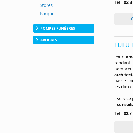
Tel :
02 3
POMPES FUNÈBRES
AVOCATS
LULU H
Pour
amé
rendant
nombreu
architec
basse, me
les dima
- service
-
conseil
Tel :
02 /