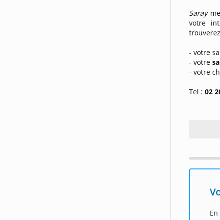
Saray
m
votre in
trouverez
- votre s
- votre
sa
- votre 
Tel :
02 2
Vo
En 