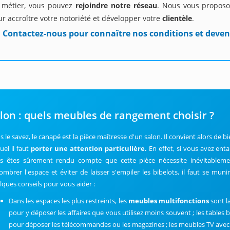
 métier, vous pouvez
rejoindre notre réseau
. Nous vous proposo
r accroître votre notoriété et développer votre
clientèle
.
Contactez-nous pour connaître nos conditions et deven
lon : quels meubles de rangement choisir ?
 le savez, le canapé est la pièce maîtresse d'un salon. Il convient alors de bie
uel il faut
porter une attention particulière.
En effet, si vous avez ent
s êtes sûrement rendu compte que cette pièce nécessite inévitablem
ombrer l'espace et éviter de laisser s'empiler les bibelots, il faut se m
lques conseils pour vous aider :
Dans les espaces les plus restreints, les
meubles multifonctions
sont la
pour y déposer les affaires que vous utilisez moins souvent ; les tables b
pour déposer les télécommandes ou les magazines ; les meubles TV avec