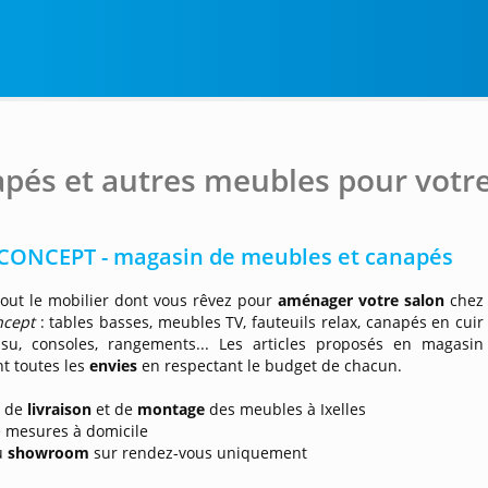
pés et autres meubles pour votre 
CONCEPT - magasin de meubles et canapés
tout le mobilier dont vous rêvez pour
aménager votre salon
chez
ncept
: tables basses, meubles TV, fauteuils relax, canapés en cuir
ssu, consoles, rangements... Les articles proposés en magasin
nt toutes les
envies
en respectant le budget de chacun.
s de
livraison
et de
montage
des meubles à Ixelles
e mesures à domicile
du
showroom
sur rendez-vous uniquement