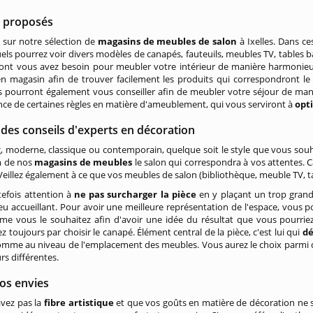
s proposés
 sur notre sélection de
magasins de meubles de salon
à Ixelles. Dans c
els pourrez voir divers modèles de canapés, fauteuils, meubles TV, tables b
ont vous avez besoin pour meubler votre intérieur de manière harmonieuse
en magasin afin de trouver facilement les produits qui correspondront l
Ils pourront également vous conseiller afin de meubler votre séjour de man
ce de certaines règles en matière d'ameublement, qui vous serviront à
opt
 des conseils d'experts en décoration
 moderne, classique ou contemporain, quelque soit le style que vous souha
 de nos
magasins de meubles
le salon qui correspondra à vos attentes. Ca
! Veillez également à ce que vos meubles de salon (bibliothèque, meuble TV, t
tefois attention à
ne pas surcharger la pièce
en y plaçant un trop grand
u accueillant. Pour avoir une meilleure représentation de l'espace, vous 
e vous le souhaitez afin d'avoir une idée du résultat que vous pourriez
toujours par choisir le canapé. Élément central de la pièce, c'est lui qui
dé
omme au niveau de l'emplacement des meubles. Vous aurez le choix parmi d
rs différentes.
os envies
avez pas la
fibre artistique
et que vos goûts en matière de décoration ne 