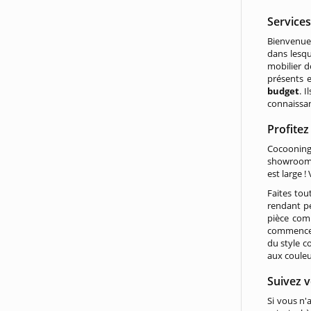
Service
Bienvenue
dans lesqu
mobilier d
présents 
budget
. 
connaissan
Profitez
Cocooning,
showroom
est large 
Faites tou
rendant pe
pièce comm
commencez 
du style c
aux couleu
Suivez v
Si vous n'