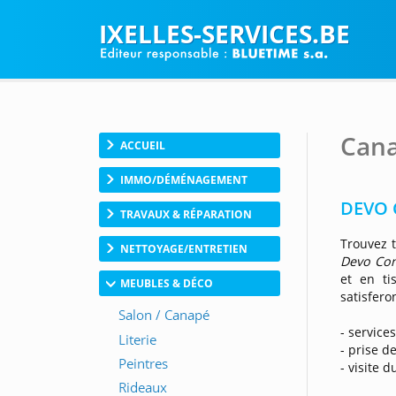
IXELLES-SERVICES.BE
Cana
ACCUEIL
IMMO/DÉMÉNAGEMENT
DEVO 
TRAVAUX & RÉPARATION
Trouvez 
NETTOYAGE/ENTRETIEN
Devo Co
et en ti
MEUBLES & DÉCO
satisfero
- service
- prise d
- visite 