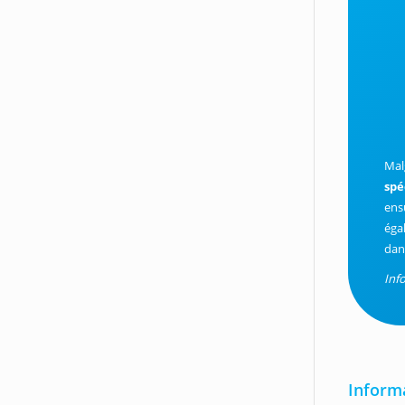
Mal
spé
ens
éga
dan
Info
Inform