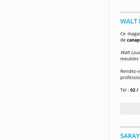
WALT L
Ce magas
de
canapé
Walt Lou
meubles T
Rendez-vo
professio
Tel :
02 /
SARAY 