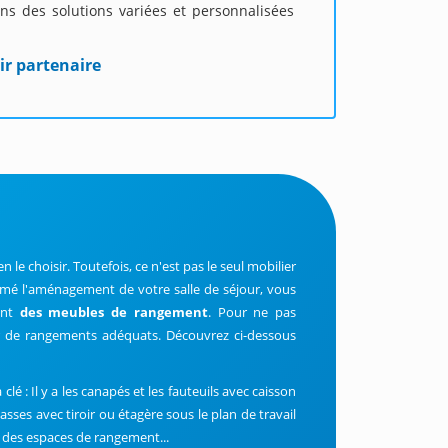
ns des solutions variées et personnalisées
ir partenaire
n le choisir. Toutefois, ce n'est pas le seul mobilier
amé l'aménagement de votre salle de séjour, vous
ent
des meubles de rangement
. Pour ne pas
unir de rangements adéquats. Découvrez ci-dessous
 clé : Il y a les canapés et les fauteuils avec caisson
asses avec tiroir ou étagère sous le plan de travail
 des espaces de rangement...