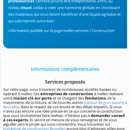
professionnel
, l’annexe pourra être indépendante. Enfin, au
niveau
visuel
, veillez à créer une harmonie globale en choisissant
des matériaux qui vous feront bénéficier d’une façade agréable et
qui valoriseront votre bien.
Information publiée sur la page Ixelles services / Construction.
Informations complémentaires
Services proposés
Sur cette page, vous trouverez de nombreuses sociétés basées ou
opérant à Ixelles. Ces
entreprises de construction
à Ixelles réalisent
votre
maison clé sur porte
et se chargent des
fondations
, de la
maçonnerie, de la toiture, et de tous les autres
travaux de gros oeuvre à
Bruxelles
, dans le respect de vos envies et des délais impartis. Si vous
n'avez pas encore une idée précise en ce qui concerne la construction
que vous souhaiteriez faire réaliser, n'hésitez pas à
demander conseil
à ces experts
, ils seront en mesure de vous renseigner et de vous
aiguiller vers le projet qui vous conviendra. Vous trouverez sur
Entreprise de construction Bruxelles
encore plus d'adresses utiles pour